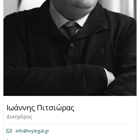
Ιωάννης Πιτσιώρας
Δικηγόρος
info@ivylegal.gr