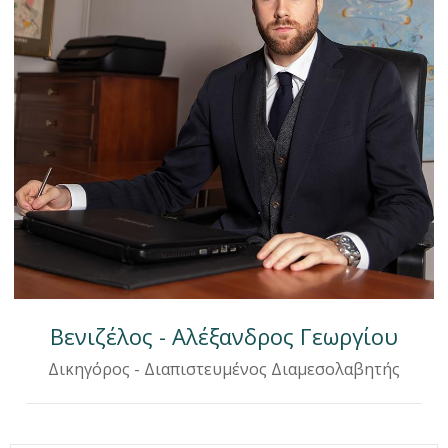
Βενιζέλος - Αλέξανδρος Γεωργίου
Δικηγόρος - Διαπιστευμένος Διαμεσολαβητής