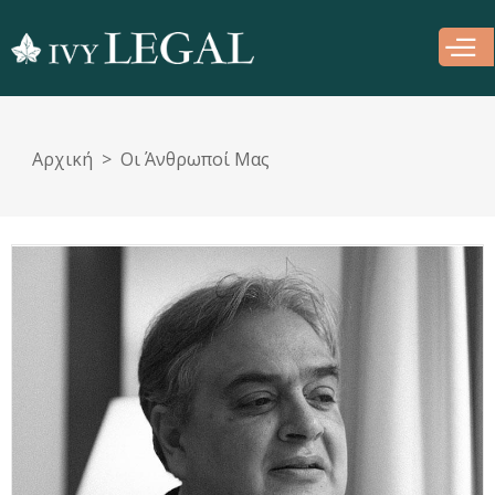
Παράκαμψη
προς το
κυρίως
περιεχόμενο
Αρχική
Οι Άνθρωποί Μας